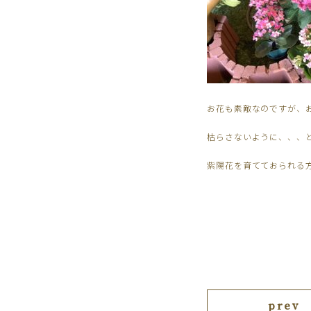
お花も素敵なのですが、
枯らさないように、、、
紫陽花を育てておられる
prev