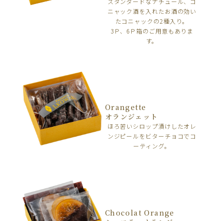
スタンダードなナチュール、コ
ニャック酒を入れたお酒の効い
たコニャックの2種入り。
3Ｐ、6Ｐ箱のご用意もありま
す。
Orangette
オランジェット
ほろ苦いシロップ漬けしたオレ
ンジピールをビターチョコでコ
ーティング。
Chocolat Orange