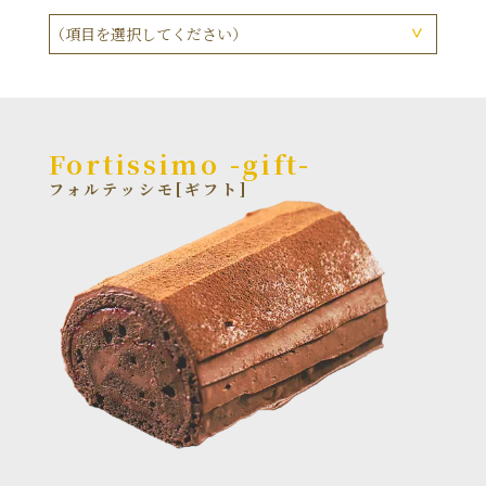
（項目を選択してください）
フォルテッシモ
ショコラ
フールセック ドゥミセック
Fortissimo
コンフィチュール
-gift-
フォルテッシモ[ギフト]