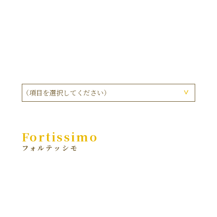
（項目を選択してください）
フォルテッシモ
ショコラ
Fortissimo
ガトー
アントルメ
フォルテッシモ
フールセック ドゥミセック
コンフィチュール