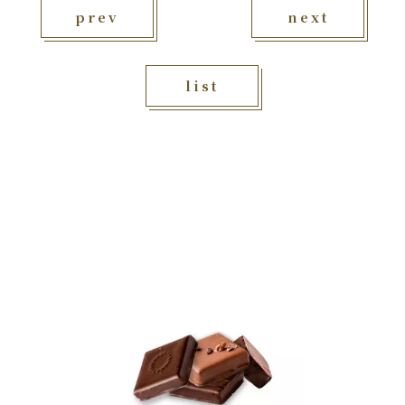
prev
next
list