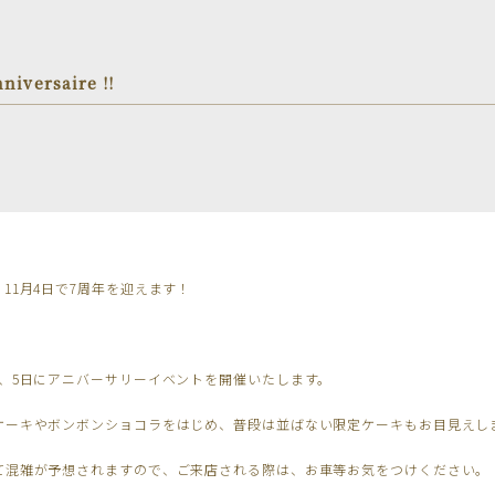
niversaire !!
RI は、11月4日で7周年を迎えます！
日、5日にアニバーサリーイベントを開催いたします。
ケーキやボンボンショコラをはじめ、普段は並ばない限定ケーキもお目見えし
て混雑が予想されますので、ご来店される際は、お車等お気をつけください。