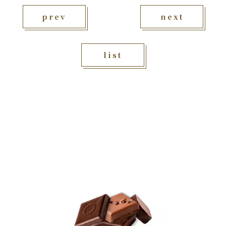
prev
next
list