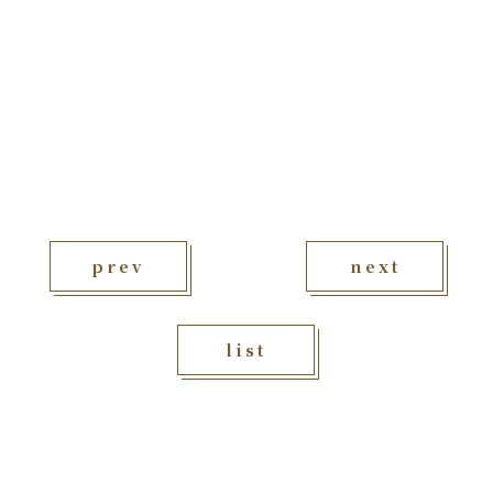
prev
next
list