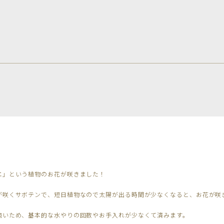
エ」という植物のお花が咲きました！
が咲くサボテンで、短日植物なので太陽が出る時間が少なくなると、お花が咲
強いため、基本的な水やりの回数やお手入れが少なくて済みます。