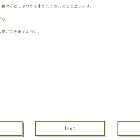
、色々な壁にぶつかる事がたくさんあると思います。
がら、
お花が咲きますように。
list