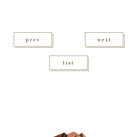
prev
next
list