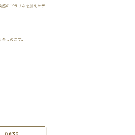
食感のプラリネを加えたデ
も楽しめます。
next