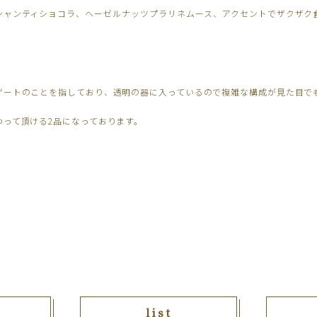
シャンティショコラ、ヘーゼルナッツプラリネムース、アクセントでザクザク
ザートのことを指しており、透明の器に入っているので複雑な構成が見た目で
わって頂ける2品になっております。
list