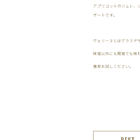
アプリコットのジュレ、
ザートです。
ヴェリーヌとはグラスデ
味覚以外にも視覚でも味
是非お試しください。
prev