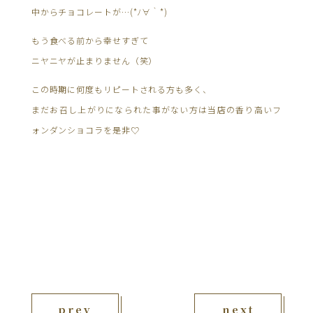
中からチョコレートが…(*ﾉ∀｀*)
もう食べる前から幸せすぎて
ニヤニヤが止まりません（笑）
この時期に何度もリピートされる方も多く、
まだお召し上がりになられた事がない方は当店の香り高いフ
ォンダンショコラを是非♡
prev
next