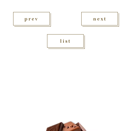
prev
next
list