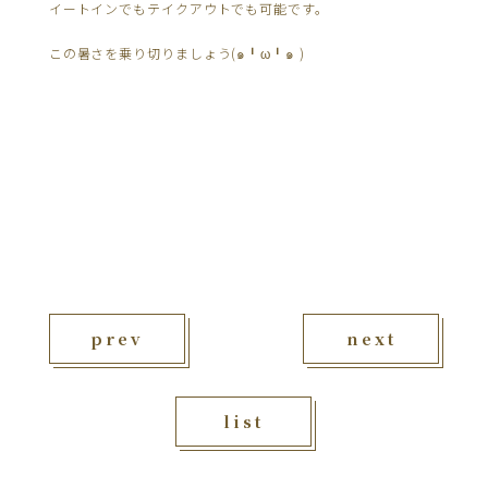
イートインでもテイクアウトでも可能です。
この暑さを乗り切りましょう(๑╹ω╹๑ )
prev
next
list