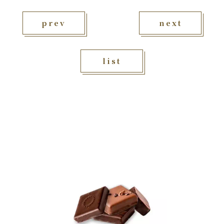
prev
next
list