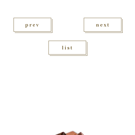
prev
next
list