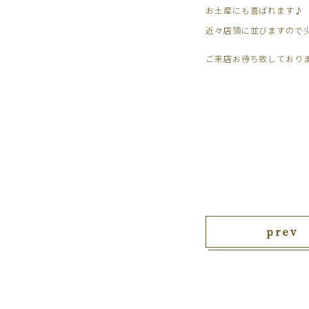
お土産にも喜ばれます♪
近々店頭に並びますので
ご来店お待ち致しており
prev