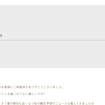
り
のお客様にご来店頂きありがとうございました。
インを過ごせてると嬉しいです‼︎
てきて春の陽気も近くなり桜の開花予想のニュースも増えてきました❀