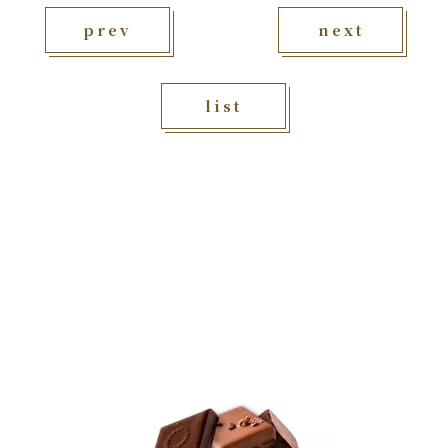
prev
next
list